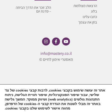
הרצאות מצולמות
הלב זוכר את הדרך הביתה
בלוג
– סדנת יום
כתבו עלינו
בחן את עצמך
info@mastery.co.il
מאסטרי אימון לחיים ©
אתר זה עושה שימוש בקבצי cookies, לרבות קבצי cookies של צד
שלישי, עבור שיפור הפונקצינליות, שיפור חוויית הגלישה, ניתוח
עיצוב האתר:
Overall Studio
| בניית אתר:
ByTheWeb
התנהגות גולשים (web analytics) ושיווק ממוקד. המשך גלישה
באתר זה מבלי לשנות את הגדרת קבצי ה-cookies של הדפדפן,
מהווה אישור לשימוש שלנו בקבצי cookies.