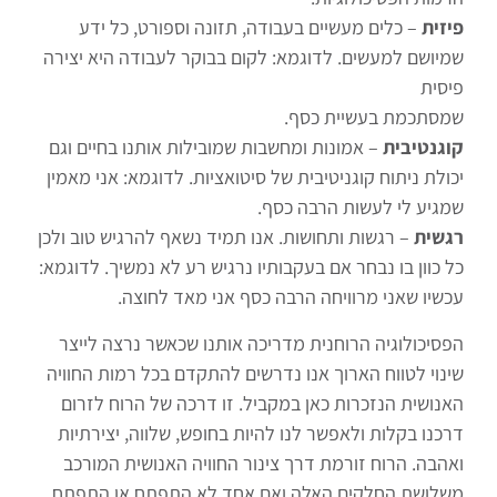
פיזית
– כלים מעשיים בעבודה, תזונה וספורט, כל ידע
שמיושם למעשים. לדוגמא: לקום בבוקר לעבודה היא יצירה
פיסית
שמסתכמת בעשיית כסף.
קוגנטיבית
– אמונות ומחשבות שמובילות אותנו בחיים וגם
יכולת ניתוח קוגניטיבית של סיטואציות. לדוגמא: אני מאמין
שמגיע לי לעשות הרבה כסף.
רגשית
– רגשות ותחושות. אנו תמיד נשאף להרגיש טוב ולכן
כל כוון בו נבחר אם בעקבותיו נרגיש רע לא נמשיך. לדוגמא:
עכשיו שאני מרוויחה הרבה כסף אני מאד לחוצה.
הפסיכולוגיה הרוחנית מדריכה אותנו שכאשר נרצה לייצר
שינוי לטווח הארוך אנו נדרשים להתקדם בכל רמות החוויה
האנושית הנזכרות כאן במקביל. זו דרכה של הרוח לזרום
דרכנו בקלות ולאפשר לנו להיות בחופש, שלווה, יצירתיות
ואהבה. הרוח זורמת דרך צינור החוויה האנושית המורכב
משלושת החלקים האלה ואם אחד לא התפתח או התפתח