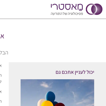
אי
הבלו
א
יכול לעניין אתכם גם
ה
ל
א
ה